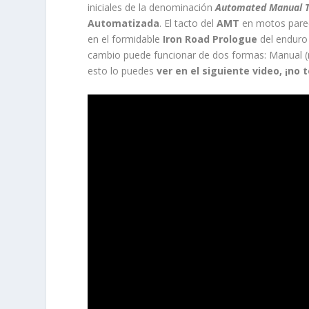
iniciales de la denominación
Automated Manual T
Automatizada
. El tacto del
AMT
en motos parec
en el formidable
Iron Road Prologue
del enduro
cambio puede funcionar de dos formas: Manual
esto lo puedes
ver en el siguiente video, ¡no t