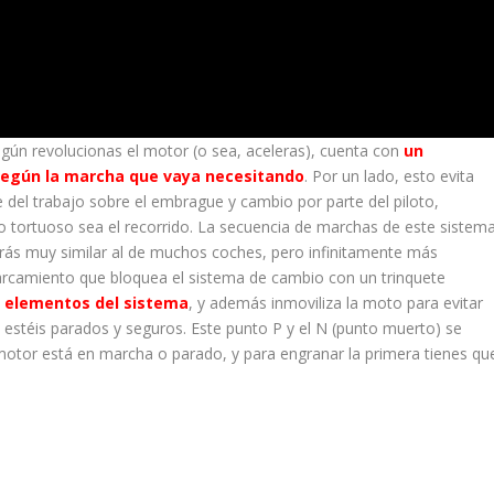
gún revolucionas el motor (o sea, aceleras), cuenta con
un
según la marcha que vaya necesitando
. Por un lado, esto evita
 del trabajo sobre el embrague y cambio por parte del piloto,
o tortuoso sea el recorrido. La secuencia de marchas de este sistem
verás muy similar al de muchos coches, pero infinitamente más
aparcamiento que bloquea el sistema de cambio con un trinquete
s elementos del sistema
, y además inmoviliza la moto para evitar
estéis parados y seguros. Este punto P y el N (punto muerto) se
l motor está en marcha o parado, y para engranar la primera tienes qu