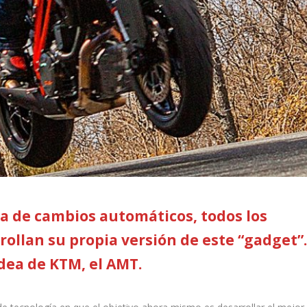
a de cambios automáticos, todos los
rollan su propia versión de este “gadget”.
dea de KTM, el AMT.