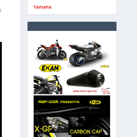
Yamaha
t