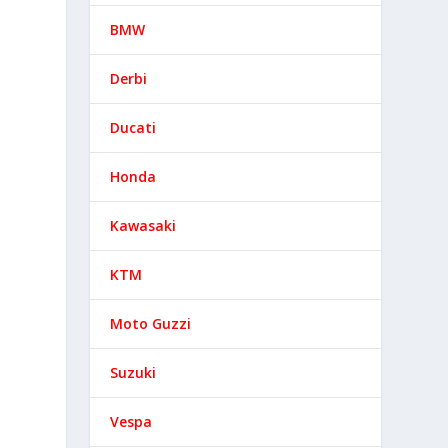
BMW
Derbi
Ducati
Honda
Kawasaki
KTM
Moto Guzzi
Suzuki
Vespa