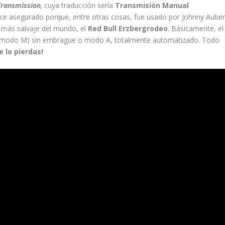
ransmission
,
cuya traducción sería
Transmisión Manual
e asegurado porque, entre otras cosas, fue usado por Johnny Auber
 más salvaje del mundo, el
Red Bull Erzbergrodeo
. Básicamente, el
 (modo M) sin embrague o modo A, totalmente automatizado. Todo
e lo pierdas!