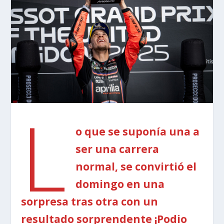
L
o que se suponía una a
ser una carrera
normal, se convirtió el
domingo en una
sorpresa tras otra con un
resultado sorprendente ¡Podio