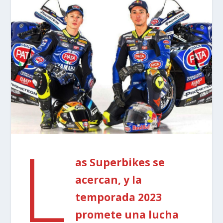
L
as Superbikes se
acercan, y la
temporada 2023
promete una lucha