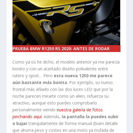
PRUEBA BMW R1250 RS 2020: ANTES DE RODAR
Como ya os he dicho, el modelo anterior ya me parecía
bonito y con un acertado diseño polivalente entre
rutero y sport… Pero
esta nueva 1250 me parece
aún bastante más bonita
. Por ejemplo, su nuevo
frontal más afilado con las dos luces LED que por la
noche parecen mirarte como un alien, refuerza su
atractivo, aunque esto puedes comprobarlo
personalmente viendo
nuestra galería de fotos
pinchando aquí
. Además,
la pantalla la puedes subir
o bajar
tranquilamente de forma manual (buen detalle
que ahorra peso y costes en una moto ya trufada de