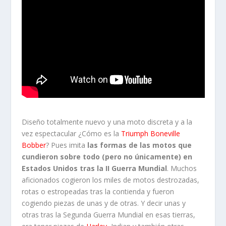
Diseño totalmente nuevo y una moto discreta y a la
vez espectacular ¿Cómo es la
Triumph Boneville
Bobber
? Pues imita
las formas de las motos que
cundieron sobre todo (pero no únicamente) en
Estados Unidos tras la II Guerra Mundial
. Muchos
aficionados cogieron los miles de motos destrozadas,
rotas o estropeadas tras la contienda y fueron
cogiendo piezas de unas y de otras. Y decir unas y
otras tras la Segunda Guerra Mundial en esas tierras,