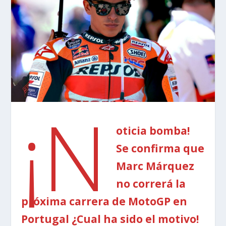
¡N
oticia bomba!
Se confirma que
Marc Márquez
no correrá la
próxima carrera de MotoGP en
Portugal ¿Cual ha sido el motivo!