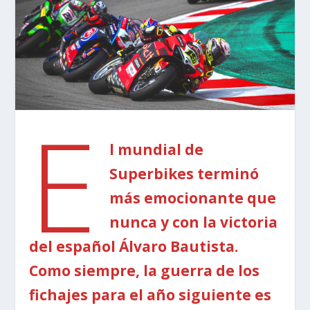
E
l mundial de
Superbikes terminó
más emocionante que
nunca y con la victoria
del español Álvaro Bautista.
Como siempre, la guerra de los
fichajes para el año siguiente es