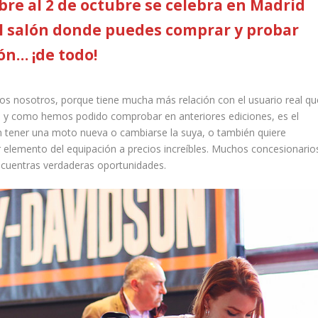
bre al 2 de octubre se celebra en Madrid
 salón donde puedes comprar y probar
ón… ¡de todo!
os nosotros, porque tiene mucha más relación con el usuario real qu
o, y como hemos podido comprobar en anteriores ediciones, es el
n tener una moto nueva o cambiarse la suya, o también quiere
 elemento del equipación a precios increíbles. Muchos concesionario
encuentras verdaderas oportunidades.