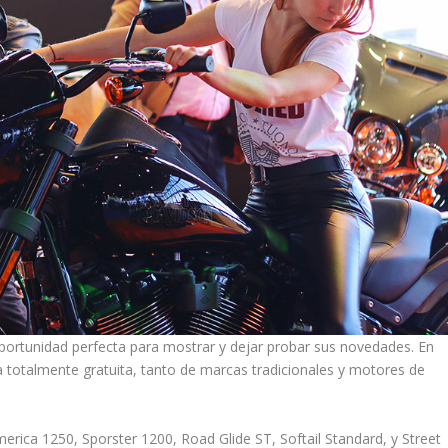
 oportunidad perfecta para mostrar y dejar probar sus novedades. En
 totalmente gratuita, tanto de marcas tradicionales y motores de
erica 1250, Sporster 1200, Road Glide ST, Softail Standard, y Street