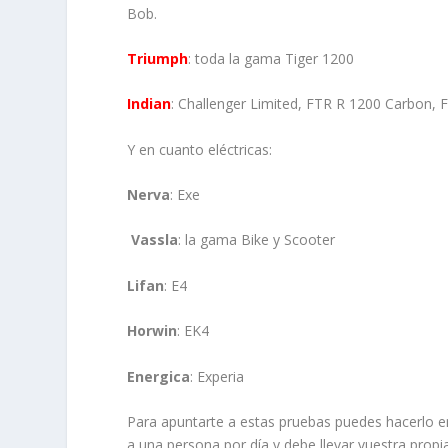
Bob.
Triumph
: toda la gama Tiger 1200
Indian
: Challenger Limited, FTR R 1200 Carbon, 
Y en cuanto eléctricas:
Nerva
: Exe
Vassla
: la gama Bike y Scooter
Lifan
: E4
Horwin
: EK4
Energica
: Experia
Para apuntarte a estas pruebas puedes hacerlo 
a una persona por día y debe llevar vuestra propi