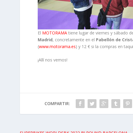
El
MOTORAMA
tiene lugar de viernes y sábado d
Madrid
, concretamente en el
Pabellón de Crist
(
www.motorama.es
) y 12 € si la compras en taqui
¡Allí nos vemos!
COMPARTIR:
SUPERBIKES WORLDSBK 2022 8º ROUND BARCELONA.