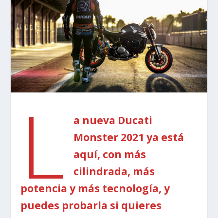
L
a nueva Ducati
Monster 2021 ya está
aquí, con más
cilindrada, más
potencia y más tecnología, y
puedes probarla si quieres