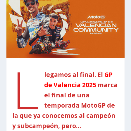
L
legamos al final. El
GP
de Valencia 2025
marca
el final de una
temporada MotoGP de
la que ya conocemos al campeón
y subcampeón, pero…