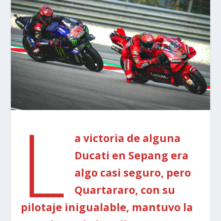
L
a victoria de alguna
Ducati en Sepang era
algo casi seguro, pero
Quartararo, con su
pilotaje inigualable, mantuvo la