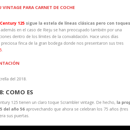
TU VINTAGE PARA CARNET DE COCHE
 Century 125
sigue la estela de líneas clásicas pero con toque
o además en el caso de Rieju se han preocupado también por una
iones dentro de los límites de la convalidación. Hace unos días
la preciosa finca de la gran bodega donde nos presentaron sus tres
5
.
ENTACIÓN
ella del 2018.
8: COMO ES
Century 125 tienen un claro toque Scrambler vintage. De hecho,
la pro
5 del año 56
aprovechando que ahora se celebran los 75 años (tres
era sus puertas.