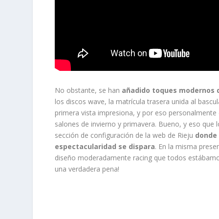
No obstante, se han
añadido toques modernos q
los discos wave, la matrícula trasera unida al basc
primera vista impresiona, y por eso personalmente 
salones de invierno y primavera. Bueno, y eso que l
sección de configuración de la web de Rieju
donde 
espectacularidad se dispara
. En la misma prese
diseño moderadamente racing que todos estábamos
una verdadera pena!