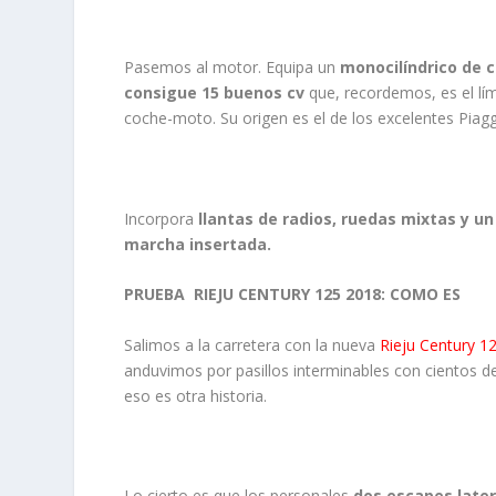
Pasemos al motor. Equipa un
monocilíndrico de c
consigue 15 buenos cv
que, recordemos, es el lím
coche-moto. Su origen es el de los excelentes Piagg
Incorpora
llantas de radios, ruedas mixtas y u
marcha insertada.
PRUEBA
RIEJU CENTURY 125 2018: COMO ES
Salimos a la carretera con la nueva
Rieju Century 1
anduvimos por pasillos interminables con cientos de
eso es otra historia.
Lo cierto es que los personales
dos escapes later