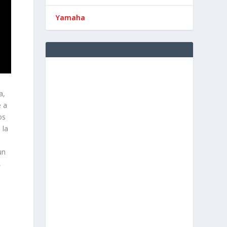
Yamaha
a,
e a
os
 la
un
,