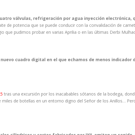
uatro válvulas, refrigeración por agua inyección electrónica, 
ite de potencia que se puede conducir con la convalidación de carne
io que pudimos probar en varias Aprilia o en las últimas Derbi Mulha
n nuevo cuadro digital en el que echamos de menos indicador 
25
tras una excursión por los inacabables sótanos de la bodega, don
 miles de botellas en un entorno digno del Señor de los Anillos… Per
ales cilíndricos y cortos fabricados por IXIL emiten un sonido