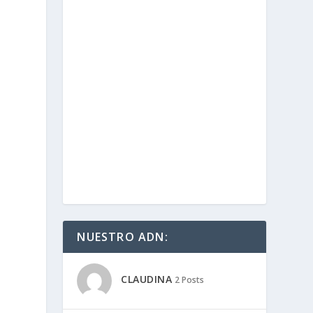
NUESTRO ADN:
CLAUDINA
2 Posts