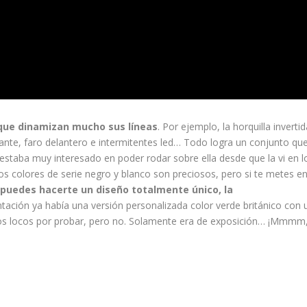
ue dinamizan mucho sus líneas
. Por ejemplo, la horquilla invertid
ulante, faro delantero e intermitentes led… Todo logra un conjunto qu
estaba muy interesado en poder rodar sobre ella desde que la vi en l
os colores de serie negro y blanco son preciosos, pero si te metes en
puedes hacerte un diseño totalmente único, la
ntación ya había una versión personalizada color verde británico con 
 locos por probar, pero no. Solamente era de exposición… ¡Mmmm