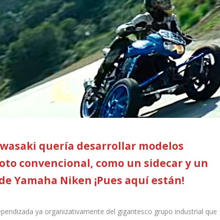
wasaki quería desarrollar modelos
moto convencional, como un sidecar y un
l de Yamaha Niken ¡Pues aquí están!
dependizada ya organizativamente del gigantesco grupo industrial que