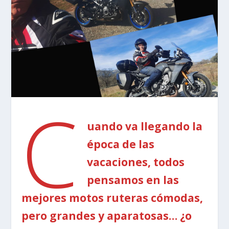
C
uando va llegando la
época de las
vacaciones, todos
pensamos en las
mejores motos ruteras cómodas,
pero grandes y aparatosas… ¿o