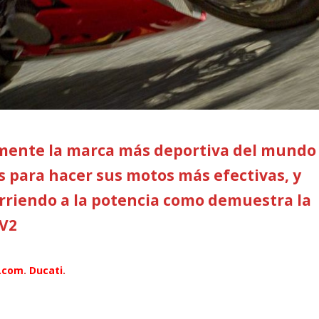
emente la marca más deportiva del mundo
 para hacer sus motos más efectivas, y
rriendo a la potencia como demuestra la
 V2
.com
.
Ducati
.