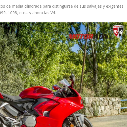
 de media cilindrada para distinguirse de sus salvajes y exigentes
99, 1098, etc… y ahora las V4.