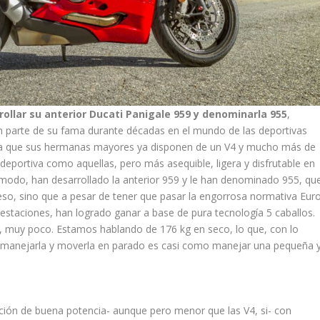
rollar su anterior Ducati Panigale 959 y denominarla 955
,
n parte de su fama durante décadas en el mundo de las deportivas
ora que sus hermanas mayores ya disponen de un V4 y mucho más de
 deportiva como aquellas, pero más asequible, ligera y disfrutable en
e modo, han desarrollado la anterior 959 y le han denominado 955, qu
 eso, sino que a pesar de tener que pasar la engorrosa normativa Eur
estaciones, han logrado ganar a base de pura tecnología 5 caballos.
, muy poco. Estamos hablando de 176 kg en seco, lo que, con lo
, manejarla y moverla en parado es casi como manejar una pequeña 
ión de buena potencia- aunque pero menor que las V4, si- con