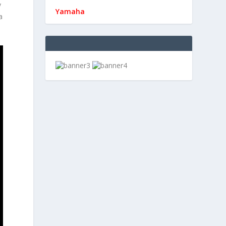
y
Yamaha
a