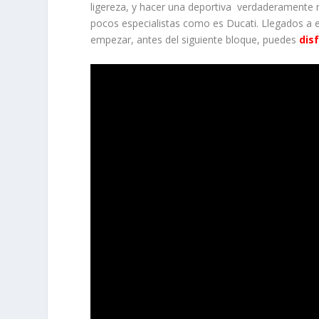
ligereza, y hacer una deportiva verdaderamente 
pocos especialistas como es Ducati. Llegados a e
empezar, antes del siguiente bloque, puedes
dis