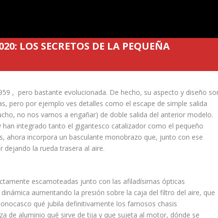
020: LOS SECRETOS DE LA PEQUEÑA
r 959 , pero bastante evolucionada. De hecho, su aspecto y diseño so
rlas, pero por ejemplo ves detalles como el escape de simple salida
ucho, no nos vamos a engañar) de doble salida del anterior modelo.
y han integrado tanto el gigantesco catalizador como el pequeño
ás, ahora incorpora un basculante monobrazo que, junto con ese
 dejando la rueda trasera al aire.
ectamente escamoteadas junto con las afiladísimas ópticas
inámica aumentando la presión sobre la caja del filtro del aire, que
monocasco qué jubila definitivamente los famosos chasis
a de aluminio qué sirve de tija y que sujeta al motor, dónde se