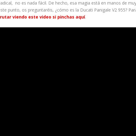
radical, no es nada fácil. De hecho, esa magia está en manos de mu
ste punto, os preguntaréis, ¿cómo es la Ducati Panigale V2 955? Par
frutar viendo este video si pinchas aquí
.