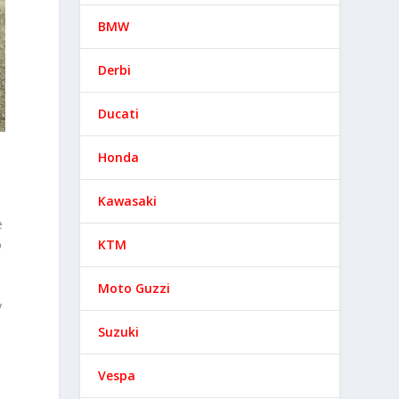
BMW
Derbi
Ducati
Honda
Kawasaki
e
KTM
o
Moto Guzzi
y
Suzuki
Vespa