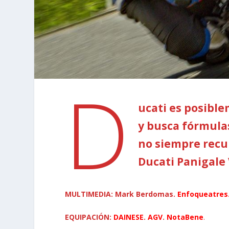
D
ucati es posibl
y busca fórmulas
no siempre recu
Ducati Panigale
MULTIMEDIA: Mark Berdomas.
Enfoqueatres
EQUIPACIÓN:
DAINESE
.
AGV
.
NotaBene
.