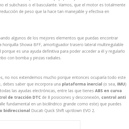
mo el subchasis o el basculante. Vamos, que el motor es totalmente
reducción de peso que la hace tan manejable y efectiva en
ipando algunos de los mejores elementos que puedas encontrar
 horquilla Showa BFF, amortiguador trasero lateral multiregulable
l porque es una ayuda definitiva para poder acceder a él y regularlo
bo con bomba y pinzas radiales.
os, no nos extendemos mucho porque entonces ocuparía todo este
te, debes saber que incorpora una
plataforma inercial
(o sea,
IMU
)
 todas las ayudas electrónicas, entre las que tienes
ABS en curva
trol de tracción DTC
de 8 posiciones y desconexión,
control anti
alle fundamental en un bicilíndrico grande como este) que puedes
 bidireccional
Ducati Quick Shift up/down EVO 2.