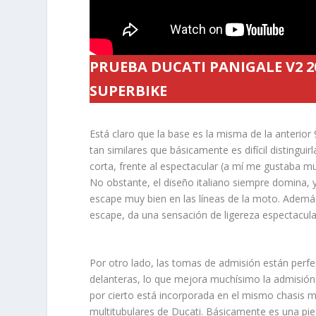
PRUEBA DUCATI PANIGALE V2 2
SUPERBIKE
Está claro que la base es la misma de la anterio
tan similares que básicamente es difícil distingui
corta, frente al espectacular (a mí me gustaba m
No obstante, el diseño italiano siempre domina, 
escape muy bien en las líneas de la moto. Adem
escape, da una sensación de ligereza espectacular
Por otro lado, las tomas de admisión están perf
delanteras, lo que mejora muchísimo la admisión d
por cierto está incorporada en el mismo chasis 
multitubulares de Ducati. Básicamente es una piez