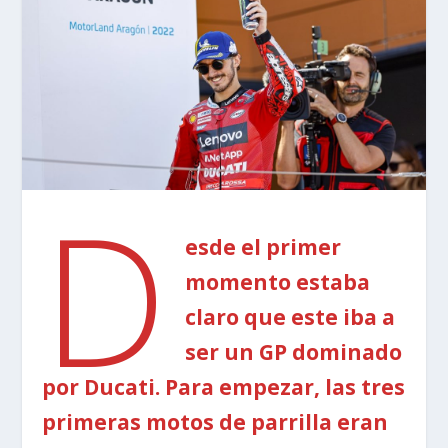
D
esde el primer
momento estaba
claro que este iba a
ser un GP dominado
por Ducati. Para empezar, las tres
primeras motos de parrilla eran