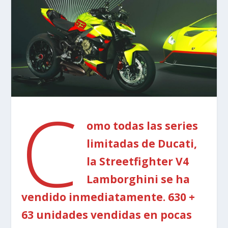
C
omo todas las series
limitadas de Ducati,
la Streetfighter V4
Lamborghini se ha
vendido inmediatamente. 630 +
63 unidades vendidas en pocas