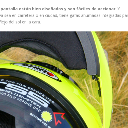
 pantalla están bien diseñados y son fáciles de accionar
. Y
o ya sea en carretera o en ciudad, tiene gafas ahumadas integradas pa
ejo del sol en la cara.