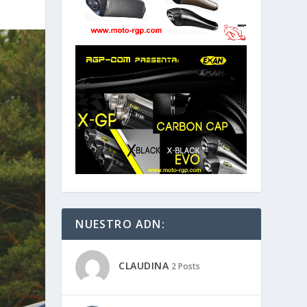
NUESTRO ADN:
CLAUDINA
2 Posts