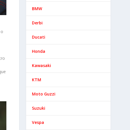
BMW
Derbi
 o
Ducati
Honda
tro
Kawasaki
 que
KTM
Moto Guzzi
Suzuki
Vespa