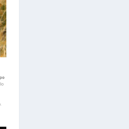
mpo
lo
a
.