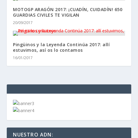
CLAUDINA
2 Posts
DAVID G. DE NAVARRETE
1231 Posts
FIL
14 Posts
JAIME LUGO
600 Posts
JAMES ALONSO
491 Posts
JAVIER MONTERO
12 Posts