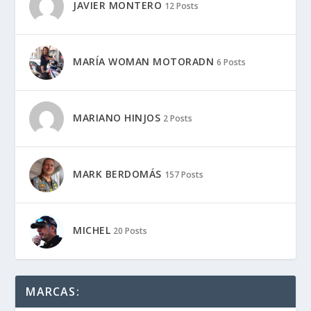
BMW
Derbi
Ducati
Honda
Kawasaki
KTM
Moto Guzzi
Suzuki
Vespa