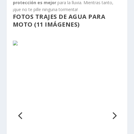
protección es mejor
para la lluvia. Mientras tanto,
¡que no te pille ninguna tormenta!
FOTOS TRAJES DE AGUA PARA
MOTO (11 IMÁGENES)
TRAJES DE AGUA PARA MOTO: 10
CONSEJOS
1-
Ponerse bolsas de plástico en los pies cuando te
pones el pantalón para evitar que se enganchen las
botas en las perneras.
2-
Lo mismo reza con las manos, Te pones una bolsa
de plástico de las de supermercado, y verás cómo
resbala y entra sin problemas.
3-
Si lo tienes mucho tiempo sin usar y lo guardas