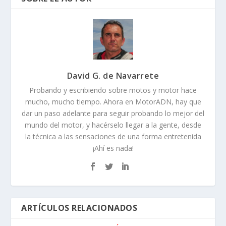
MOTOS 2022: YAMAHA XSR 900, ¡AHORA CON
MUUUUUCHA TECNOLOGÍA!
06/11/2021
MOTOS, INVIERNO Y EQUIPACIÓN (4): GUANTES Y
EL ARTE DE CONDUCIR UNA MOTO CON FRIO
04/12/2016
MOTOGP ARAGÓN 2017: ¡CUADÍN, CUIDADÍN! 650