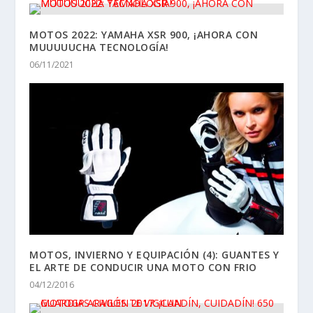
GUARDIAS CIVILES TE VIGILAN
20/09/2017
Pingüinos y la Leyenda Continúa 2017: allí
estuvimos, así os lo contamos
16/01/2017
NUESTRO ADN: