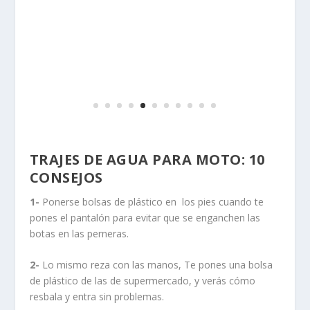
doblado, despliégalo, por ejemplo, una vez a la
semana, para evitar que se cuartee.
4-
Si te pilla una buena “chupa” de agua, sécalo bien
antes de guardarlo y/o plegarlo. Si no, no te durará
mucho tiempo en buen estado.
5-
Cuando lo laves, hazlo a mano y con detergentes
poco agresivos. De contrario, lo más posible es que el
impermeabilizante interior se desprenda. Resultado: un
chubasquero que cala.
6-
Al secarlo, no se te ocurra acercarlo a una fuente de
calor (secador, estufa, etc). Incluso si no lo pones
suficientemente cerca para que afecte al nylon, si lo
hará con el PVC que lo impermeabiliza.
7-
Tampoco lo pongas al sol si puedes evitarlo. Los
rayos UVA afectan especialmente a los plásticos.