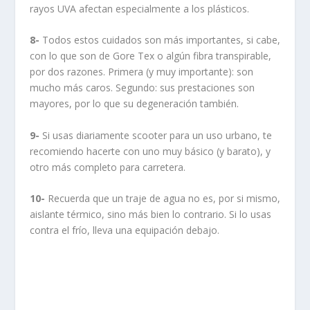
COMPARTIR:
TASA:
PRÓXIMO
Fotos Ducati novedades
salón Milán 2018
MOTOS 2019: ¡DUCATI
ANTERIOR
ATACA EN MILAN con la
SUPER PANIGALE V4R!
SOBRE EL AUTOR