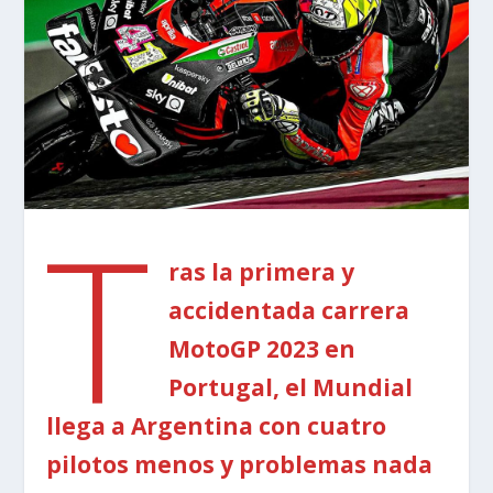
T
ras la primera y
accidentada carrera
MotoGP 2023 en
Portugal, el Mundial
llega a Argentina con cuatro
pilotos menos y problemas nada