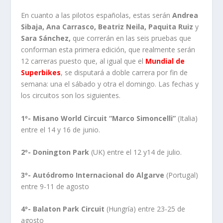
En cuanto a las pilotos españolas, estas serán
Andrea
Sibaja, Ana Carrasco, Beatriz Neila, Paquita Ruiz
y
Sara Sánchez,
que correrán en las seis pruebas que
conforman esta primera edición, que realmente serán
12 carreras puesto que, al igual que el
Mundial de
Superbikes
, se disputará a doble carrera por fin de
semana: una el sábado y otra el domingo. Las fechas y
los circuitos son los siguientes.
1º- Misano World Circuit “Marco Simoncelli”
(Italia)
entre el 14 y 16 de junio.
2º- Donington Park
(UK) entre el 12 y14 de julio.
3º- Autódromo Internacional do Algarve
(Portugal)
entre 9-11 de agosto
4º- Balaton Park Circuit
(Hungría) entre 23-25 de
agosto