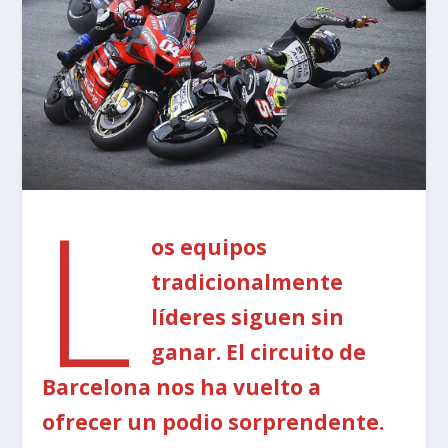
L
os equipos
tradicionalmente
líderes siguen sin
ganar. El circuito de
Barcelona nos ha vuelto a
ofrecer un podio sorprendente.