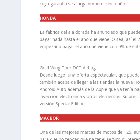
cuya garantía se alarga durante ¡cinco años!
HONDA
La fábrica del ala dorada ha anunciado que pue
pagar nada hasta el año que viene. O sea, así el
empezar a pagar el año que viene con 0% de entr
Gold Wing Tour DCT Airbag
Desde luego, una oferta espectacular, que pueda
también acaba de llegar a las tiendas la nueva
Android Auto además de la Apple que ya tenía par
inyección electrónica y otros elementos. Su precio
versión Special Edition.
MACBOR
Una de las mejores marcas de motos de 125, aunqu
para que no tengas que pagar el seguro ni inter