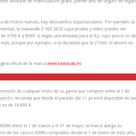
des disfrutar de matriculación gratis, primer año de seguro de regal
pra de motos nuevas, hay descuentos espectaculares. Por ejemplo, la
erventas, la Kawasaki Z 900 2020 cuya prueba y vídeo puedes ver
de 9799 € a 8999. Si eliges una limitada para el A2, cuyo precio es d
más, porque por ejemplo, si te decantas por la Z1000, el ahorro es
gina oficial de la marca
www.kawasaki.es
a revisión de cualquier moto de su gama que compres entre el 1 de
especto, recuerda que desde el pasado día 11 ya está disponible en la
 es de 18.800 €.
BMW entre el 1 de marzo y el 31 de mayo, la marca alarga su
omo de los cascos BMW comprados desde el 1 de enero de este año,