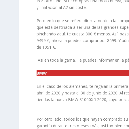
Por otro lado, si te compras una moto nueva, pue
y limitación al A2 sin coste.
Pero en lo que se refiere directamente a la com
que está destinada a ser una de las grandes sup
pinchando aquí, te cuesta 800 € menos. Así, pasa 
9499 €, ahora la puedes comprar por 8699. Y aún 
de 1051 €.
Así en toda la gama. Te puedes informar en la pá
BMW
En el caso de los alemanes, te regalan la primer
abril de 2020 y hasta el 30 de junio de 2020. Al r
tiendas la nueva BMW S1000XR 2020, cuyo precio
Por otro lado, todos los que hayan comprado su 
garantía durante tres meses más, así también c