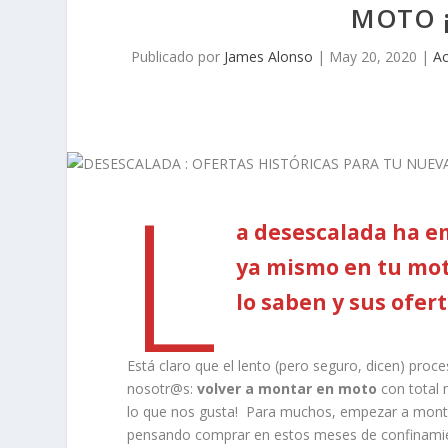
MOTO ¡
Publicado por
James Alonso
|
May 20, 2020
|
Ac
L
a desescalada ha e
ya mismo en tu mo
lo saben y sus ofer
Está claro que el lento (pero seguro, dicen) proc
nosotr@s:
volver a montar en moto
con total 
lo que nos gusta! Para muchos, empezar a monta
pensando comprar en estos meses de confinamient