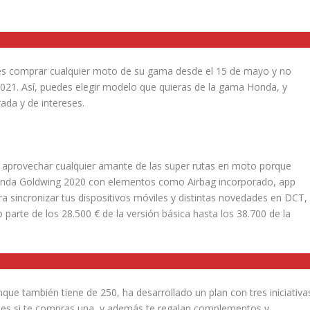
des comprar cualquier moto de su gama desde el 15 de mayo y no
 2021. Así, puedes elegir modelo que quieras de la gama Honda, y
ada y de intereses.
 aprovechar cualquier amante de las super rutas en moto porque
 Honda Goldwing 2020 con elementos como Airbag incorporado, app
a sincronizar tus dispositivos móviles y distintas novedades en DCT,
 parte de los 28.500 € de la versión básica hasta los 38.700 de la
e también tiene de 250, ha desarrollado un plan con tres iniciativa
eses si te compras una, y además te regalan complementos y