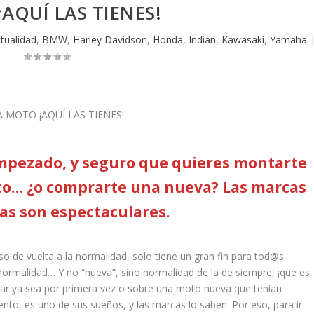
AQUÍ LAS TIENES!
tualidad
,
BMW
,
Harley Davidson
,
Honda
,
Indian
,
Kawasaki
,
Yamaha
mpezado, y seguro que quieres montarte
to… ¿o comprarte una nueva? Las marcas
tas son espectaculares.
eso de vuelta a la normalidad, solo tiene un gran fin para tod@s
normalidad… Y no “nueva”, sino normalidad de la de siempre, ¡que es
r ya sea por primera vez o sobre una moto nueva que tenían
o, es uno de sus sueños, y las marcas lo saben. Por eso, para ir