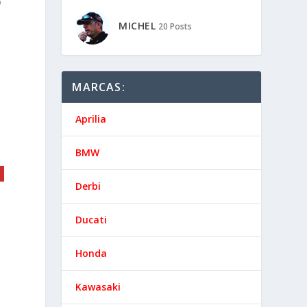
o
MICHEL
20 Posts
e
MARCAS:
Aprilia
BMW
Derbi
Ducati
s
Honda
Kawasaki