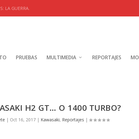
: LA GUERRA.
NTO
PRUEBAS
MULTIMEDIA
REPORTAJES
MO
ASAKI H2 GT… O 1400 TURBO?
ete
|
Oct 16, 2017
|
Kawasaki
,
Reportajes
|