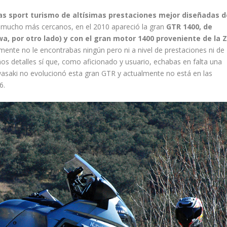
as sport turismo de altísimas prestaciones mejor diseñadas d
 mucho más cercanos, en el 2010 apareció la gran
GTR 1400, de
wa, por otro lado) y con el gran motor 1400 proveniente de la 
ente no le encontrabas ningún pero ni a nivel de prestaciones ni de
ños detalles sí que, como aficionado y usuario, echabas en falta una
wasaki no evolucionó esta gran GTR y actualmente no está en las
6.