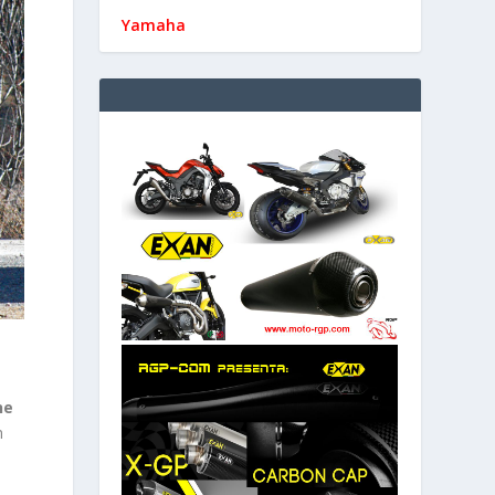
Yamaha
ne
n