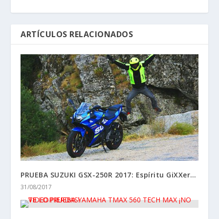
PRUEBA SUZUKI GSX-250R 2017: Espíritu GiXXer…
31/08/2017
VIDEOPRUEBA YAMAHA TMAX 560 TECH MAX ¡NO
TE LO PIERDAS!
23/12/2020
MOTOS BMW CON LLAMADA DE EMERGENCIA
ECALL
28/06/2017