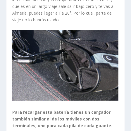
Para recargar esta batería tienes un cargador
también similar al de los móviles con dos
terminales, uno para cada pila de cada guante
.
También puedes adquirir otro cargador con toma de
corriente para enchufar a la moto, de forma que la
autonomía sería toda la que necesitases.
Claro que, aparte del gadget de la resistencia eléctrica,
tiene que ser
un buen guante de invierno. Así, tiene
capa externa de cordura con refuerzos de pie
l. El
aislante térmico, que logra el clásico acolchado de los
guantes invernales, es de Primaloft. Y además tiene