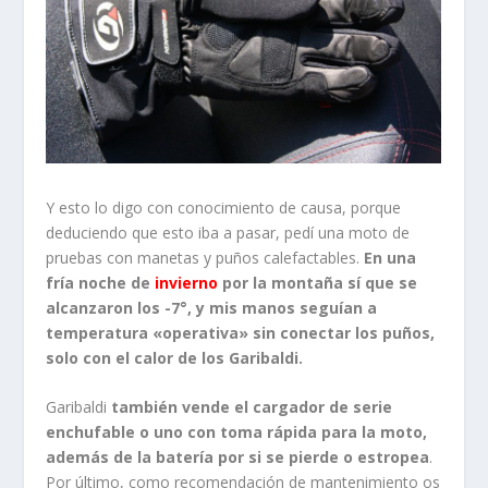
deduciendo que esto iba a pasar, pedí una moto de
pruebas con manetas y puños calefactables.
En una
fría noche de
invierno
por la montaña sí que se
alcanzaron los -7°, y mis manos seguían a
temperatura «operativa» sin conectar los puños,
solo con el calor de los Garibaldi.
Garibaldi
también vende el cargador de serie
enchufable o uno con toma rápida para la moto,
además de la batería por si se pierde o estropea
.
Por último, como recomendación de mantenimiento os
diría que no los dobléis o estrujéis mucho (para
guardarlos dentro del casco o meterlo en los bolsillos,
por ejemplo) porque puede afectar a los cables y
conexiones interiores. Por lo demás,
tras la prueba
me ha parecido una excelente opción para los
que montan en invierno en condiciones duras y
con motos sin mucha protección frontal
… Como
los probadores de motos, que un día te toca una súper
GT pero la siguiente tienes una naked minimalista.