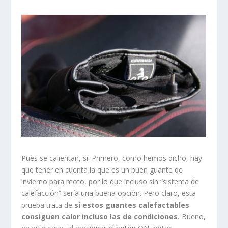
Pues se calientan, sí. Primero, como hemos dicho, hay
que tener en cuenta la que es un buen guante de
invierno para moto, por lo que incluso sin “sistema de
calefacción” sería una buena opción. Pero claro, esta
prueba trata de
si estos guantes calefactables
consiguen calor incluso las de condiciones.
Bueno,
en este caso, al presionar el botón ON, notas
claramente que la temperatura sube, pero que
este se
mantenga depende en gran parte de que evites
el barrido de aire frontal
. Por lo tanto, en una naked
notas que gran parte del calor que produce se va
“arrastrado” por el viento. Sin embargo,
en una moto
bien carenada que desvíe el viento de tu mano, el
efecto es mucho más evidente.
No obstante, te
recomiendo que si realmente vas a rodar mucho en