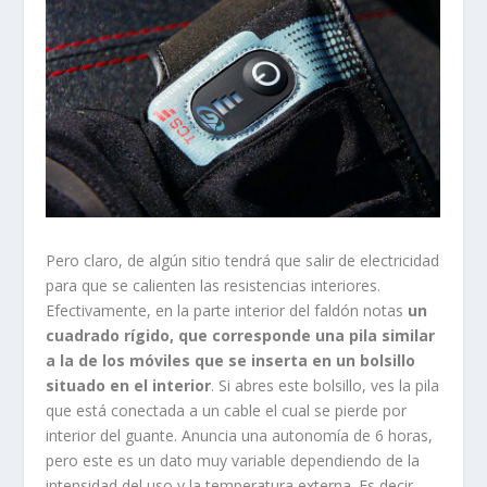
Pero claro, de algún sitio tendrá que salir de electricidad
para que se calienten las resistencias interiores.
Efectivamente, en la parte interior del faldón notas
un
cuadrado rígido, que corresponde una pila similar
a la de los móviles que se inserta en un bolsillo
situado en el interior
. Si abres este bolsillo, ves la pila
que está conectada a un cable el cual se pierde por
interior del guante. Anuncia una autonomía de 6 horas,
pero este es un dato muy variable dependiendo de la
intensidad del uso y la temperatura externa. Es decir,
que es en un largo viaje sale salir bajo cero y te vas a
Almería, puedes llegar allí a 20°. Por lo cual, parte del
viaje no lo habrás usado.