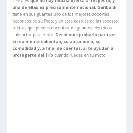
cierto es
que no hay mucha oferta al respecto, y
una de ellas es precisamente nacional. Garibaldi
tiene en sus guantes uno de los mejores soportes
históricos de su línea, y en este caso es de las escasas
ofertas que puedes encontrar de guantes eléctricos
calefactor para moto.
Decidimos probarlo para ver
si realmente calientan, su autonomía, su
comodidad y, a final de cuentas, si te ayudan a
protegerte del frío
cuando ruedas en tu moto.
GUANTES ELÉCTRICOS
CALEFACTABLES GARIBALDI:
¿CÓMO SON?
El modelo invernal, el que probamos nosotros, se
denomina en catálogo TCS Heating Glove
Primaloft.
Aparentemente, aparecen unos guantes