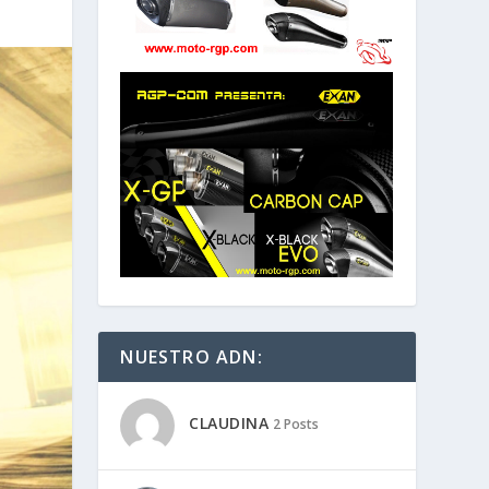
NUESTRO ADN:
CLAUDINA
2 Posts