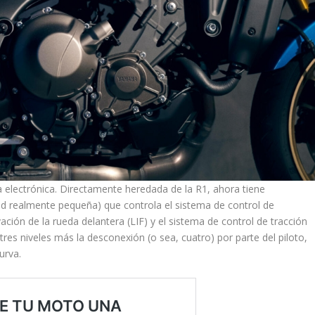
 electrónica. Directamente heredada de la R1, ahora tiene
d realmente pequeña) que controla el sistema de control de
ación de la rueda delantera (LIF) y el sistema de control de tracción
tres niveles más la desconexión (o sea, cuatro) por parte del piloto,
urva.