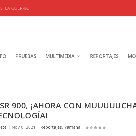
: LA GUERRA.
NTO
PRUEBAS
MULTIMEDIA
REPORTAJES
MO
XSR 900, ¡AHORA CON MUUUUUCH
ECNOLOGÍA!
rete
|
Nov 6, 2021
|
Reportajes
,
Yamaha
|