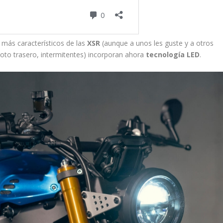
 más característicos de las
XSR
(aunque a unos les guste y a otros
oto trasero, intermitentes) incorporan ahora
tecnología LED
.