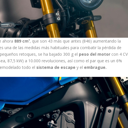
ne ahora
889 cm
³, que son 43 más que antes (846) aumentando la
es una de las medidas más habituales para combatir la pérdida de
 pequeños retoques, se ha bajado 300 g el
peso del motor
con 4 CV
ea, 87,5 kW) a 10.000 revoluciones, así como el par que es un 6%
remodelado todo el
sistema de escape
y el
embrague.