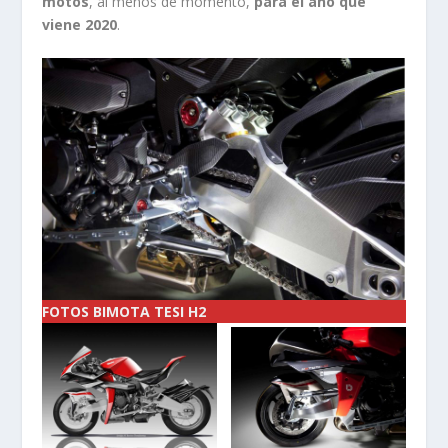
motos
, al menos de momento,
para el año que
viene 2020
.
FOTOS BIMOTA TESI H2