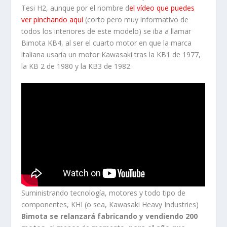
Tesi H2, aunque por el nombre d
el vídeo que puedes
ver pinchando aquí
(corto pero muy informativo de
todos los interiores de este modelo) se iba a llamar
Bimota KB4, al ser el cuarto motor en que la marca
italiana usaría un motor Kawasaki tras la KB1 de 1977,
la KB 2 de 1980 y la KB3 de 1982.
Suministrando tecnología, motores y todo tipo de
componentes, KHI (o sea, Kawasaki Heavy Industries)
Bimota se relanzará fabricando y vendiendo 200