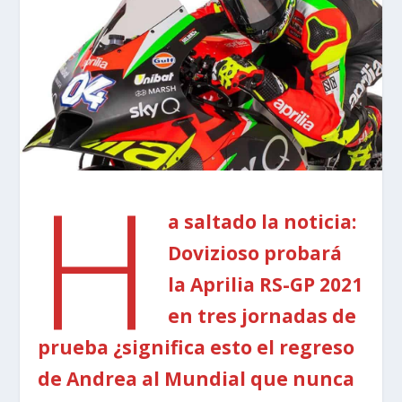
H
a saltado la noticia:
Dovizioso probará
la Aprilia RS-GP 2021
en tres jornadas de
prueba ¿significa esto el regreso
de Andrea al Mundial que nunca