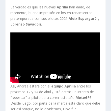
La verdad es que las nuevas
Aprilia
han dado, de
momento, buena impresión en los entrenamientos
pretemporada con sus pilotos 2021
Aleix Espargaró
y
Lorenzo Savadori.
Así, Andrea estará con el
equipo Aprilia
entre los
próximos 12 y 14 de abril ¿Está detrás un intento de
“repescar” al piloto para correr este año
MotoGP
?
Desde luego, por parte de la marca está claro que debe
ser así porque, no lo olvidemos, Dovi fue