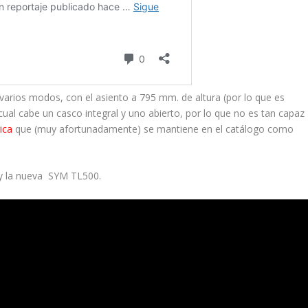
varios modos, con el asiento a 795 mm. de altura (por lo que es
 cual cabe un casco integral y uno abierto, por lo que no es tan capaz
ica
que (muy afortunadamente) se mantiene en el catálogo como
y la nueva SYM TL500.