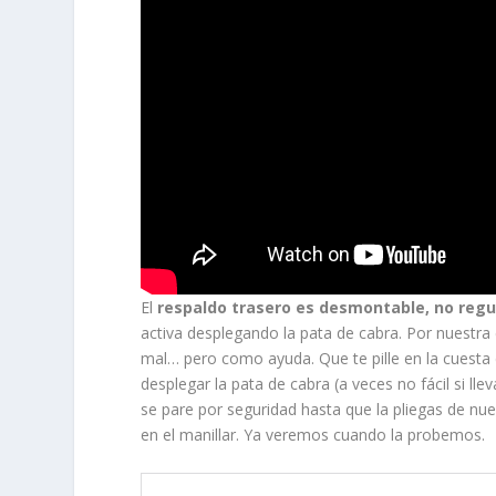
El
respaldo trasero es desmontable, no regu
activa desplegando la pata de cabra. Por nuestr
mal… pero como ayuda. Que te pille en la cuesta d
desplegar la pata de cabra (a veces no fácil si ll
se pare por seguridad hasta que la pliegas de nue
en el manillar. Ya veremos cuando la probemos.