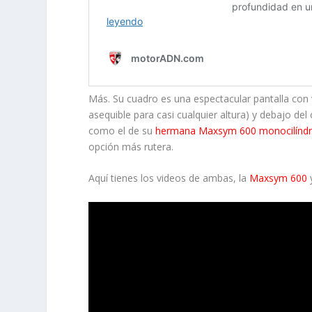
Más. Su cuadro es una espectacular pantalla con 
asequible para casi cualquier altura) y debajo del
como el de su
hermana Maxsym 600 monocilíndr
opción más rutera.
Aquí tienes los videos de ambas, la
Maxsym 600