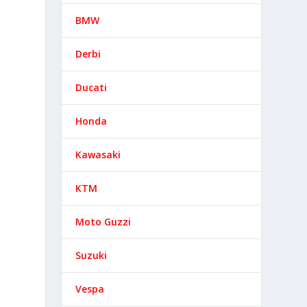
BMW
Derbi
Ducati
Honda
Kawasaki
KTM
Moto Guzzi
Suzuki
Vespa