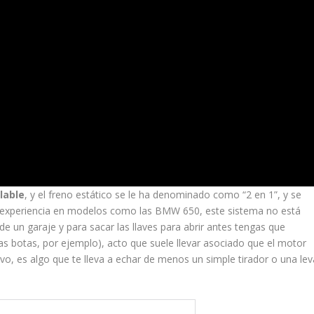
lable
, y el freno estático se le ha denominado como “2 en 1”, y se
a experiencia en modelos como las BMW 650, este sistema no está
e un garaje y para sacar las llaves para abrir antes tengas que
evas botas, por ejemplo), acto que suele llevar asociado que el motor
vo, es algo que te lleva a echar de menos un simple tirador o una lev