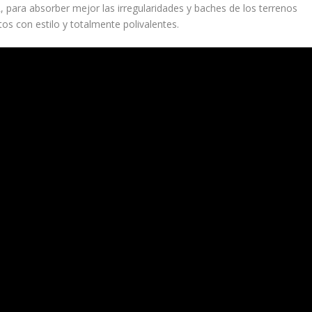
, para absorber mejor las irregularidades y baches de los terrenos
os con estilo y totalmente polivalentes.