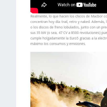
Realmente, lo que hacen los chicos de Macbor c
concentran hoy día: trail, retro y naked. Ademá
o los discos de freno lobulados, junto con un pr
sus 35 kW (o sea, 47 CV a 8500 revoluciones) pue
cumple holgadamente la Euro5 gracias a la electr
máximo los consumos y emisiones.