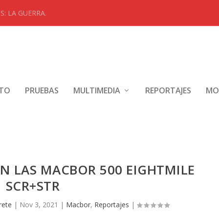
: LA GUERRA.
NTO
PRUEBAS
MULTIMEDIA
REPORTAJES
MO
N LAS MACBOR 500 EIGHTMILE
SCR+STR
rete
|
Nov 3, 2021
|
Macbor
,
Reportajes
|