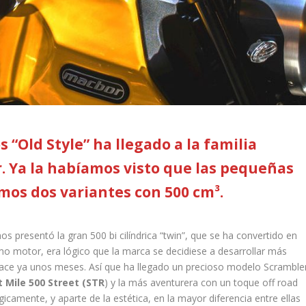
s “Old Style” ha llegado a la familia
. Ya la habíamos visto que las pequeñas
mos dos variantes con 500 cm³.
os presentó la gran 500 bi cilíndrica “twin”, que se ha convertido en
o motor, era lógico que la marca se decidiese a desarrollar más
ce ya unos meses. Así que ha llegado un precioso modelo Scramble
 Mile 500 Street (STR
) y la más aventurera con un toque off road
gicamente, y aparte de la estética, en la mayor diferencia entre ellas