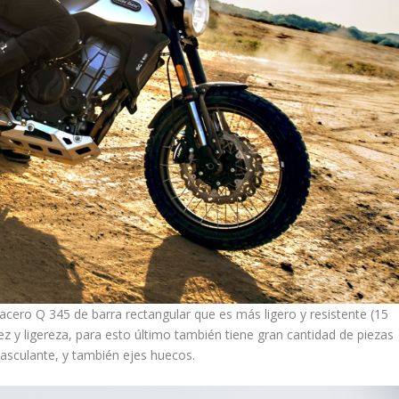
acero Q 345 de barra rectangular que es más ligero y resistente (15
z y ligereza, para esto último también tiene gran cantidad de piezas
 basculante, y también ejes huecos.