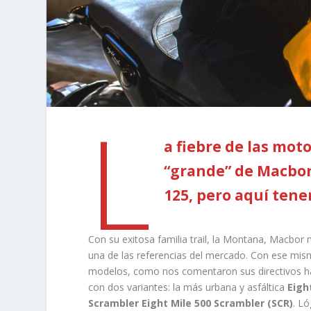
L
a fiebre de las moto
“grande” de Macbor
125, pero aquí tene
Con su exitosa familia trail, la Montana, Macbor n
una de las referencias del mercado. Con ese mism
modelos, como nos comentaron sus directivos ha
con dos variantes: la más urbana y asfáltica
Eight
Scrambler Eight Mile 500 Scrambler (SCR)
. Ló