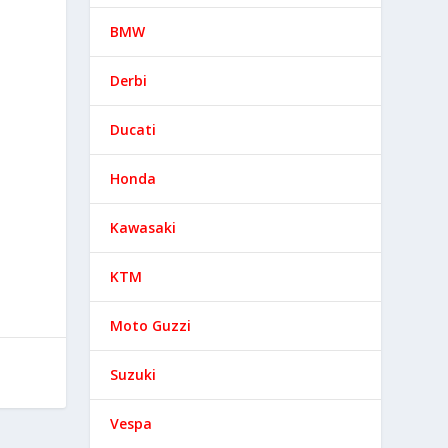
BMW
Derbi
Ducati
Honda
Kawasaki
KTM
Moto Guzzi
Suzuki
Vespa