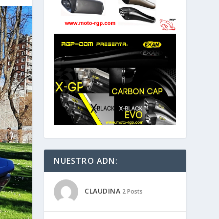
NUESTRO ADN:
CLAUDINA
2 Posts