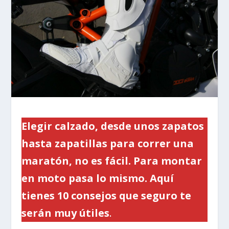
Elegir calzado, desde unos zapatos
hasta zapatillas para correr una
maratón, no es fácil. Para montar
en moto pasa lo mismo. Aquí
tienes 10 consejos que seguro te
serán muy útiles
.