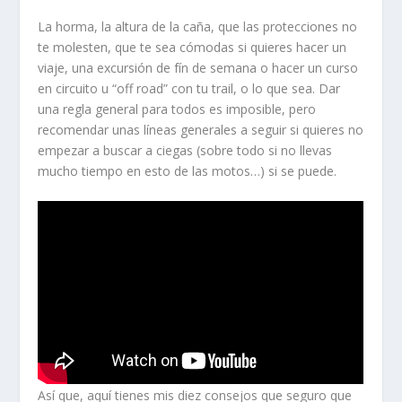
La horma, la altura de la caña, que las protecciones no
te molesten, que te sea cómodas si quieres hacer un
viaje, una excursión de fín de semana o hacer un curso
en circuito u “off road” con tu trail, o lo que sea. Dar
una regla general para todos es imposible, pero
recomendar unas líneas generales a seguir si quieres no
empezar a buscar a ciegas (sobre todo si no llevas
mucho tiempo en esto de las motos…) si se puede.
Así que, aquí tienes mis diez consejos que seguro que