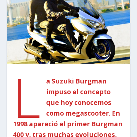
L
a Suzuki Burgman
impuso el concepto
que hoy conocemos
como megascooter. En
1998 apareció el primer Burgman
400 y, tras muchas evoluciones,