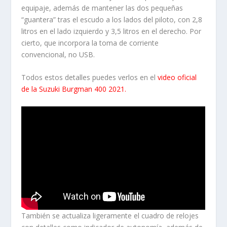
equipaje, además de mantener las dos pequeñas
“guantera” tras el escudo a los lados del piloto, con 2,8
litros en el lado izquierdo y 3,5 litros en el derecho. Por
cierto, que incorpora la toma de corriente
convencional, no USB.
Todos estos detalles puedes verlos en el
video oficial
de la Suzuki Burgman 400 2021.
También se actualiza ligeramente el cuadro de relojes