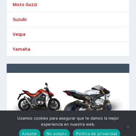
Moto Guzzi
Suzuki
Vespa
Yamaha
Usamos cookies para asegurar que te damos la mejor
experiencia en nuestra web.
Aceptar
No acepto
Política de privacidad