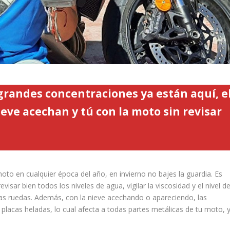
 grandes concentraciones ya están aquí, e
nieve acechan y tú con la moto sin revisar
to en cualquier época del año, en invierno no bajes la guardia. Es
sar bien todos los niveles de agua, vigilar la viscosidad y el nivel de
e las ruedas. Además, con la nieve acechando o apareciendo, las
s placas heladas, lo cual afecta a todas partes metálicas de tu moto, 