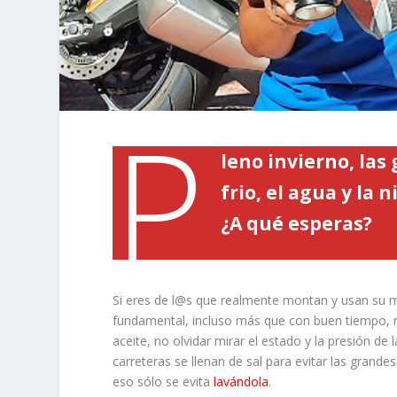
P
leno invierno, las
frio, el agua y la 
¿A qué esperas?
Si eres de l@s que realmente montan y usan su mo
fundamental, incluso más que con buen tiempo, revi
aceite, no olvidar mirar el estado y la presión d
carreteras se llenan de sal para evitar las grande
eso sólo se evita
lavándola
.