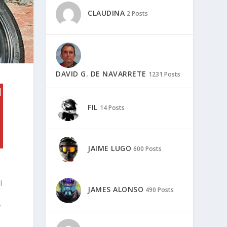
CLAUDINA
2 Posts
DAVID G. DE NAVARRETE
1231 Posts
l
FIL
14 Posts
JAIME LUGO
600 Posts
l
JAMES ALONSO
490 Posts
y