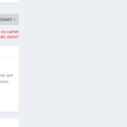
ÓXIMO
no carnet
do cierto?
hay que
gente,