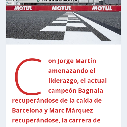
C
on Jorge Martín
amenazando el
liderazgo, el actual
campeón Bagnaia
recuperándose de la caída de
Barcelona y Marc Márquez
recuperándose, la carrera de