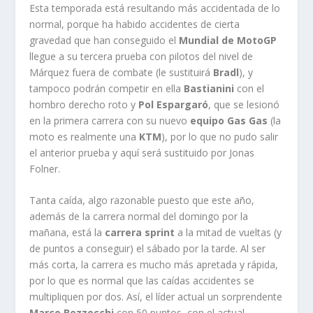
Esta temporada está resultando más accidentada de lo
normal, porque ha habido accidentes de cierta
gravedad que han conseguido el
Mundial de MotoGP
llegue a su tercera prueba con pilotos del nivel de
Márquez fuera de combate (le sustituirá
Bradl
), y
tampoco podrán competir en ella
Bastianini
con el
hombro derecho roto y
Pol Espargaró
, que se lesionó
en la primera carrera con su nuevo
equipo Gas Gas
(la
moto es realmente una
KTM
), por lo que no pudo salir
el anterior prueba y aquí será sustituido por Jonas
Folner.
Tanta caída, algo razonable puesto que este año,
además de la carrera normal del domingo por la
mañana, está la
carrera sprint
a la mitad de vueltas (y
de puntos a conseguir) el sábado por la tarde. Al ser
más corta, la carrera es mucho más apretada y rápida,
por lo que es normal que las caídas accidentes se
multipliquen por dos. Así, el líder actual un sorprendente
Marco Bezzecchi
con 50 puntos, con el actual