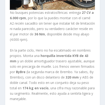
No busques potencias estratosféricas: entrega
27 CV a
6.000 rpm
, por lo que la puedes montar con el carné
A2 recién sacadito sin tener que instalar kit de limitación
ni nada parecido, pero su verdadero carácter reside en
el par motor de
36 Nm
, disponible desde muy abajo
(4.000 rpm).
En la parte ciclo, Hero no ha escatimado en nombres
propios. Monta una
horquilla invertida KYB de 43
mm
y un doble amortiguador trasero ajustable, aunque
solo en precarga de muelle. Los frenos vienen firmados
por
ByBre
(la segunda marca de Brembo. Ya sabes, By
Brembo), con un disco delantero de
320 mm
y ABS de
doble canal. Todo esto en un conjunto deja su peso
total en
174 kg en vacío
, una cifra muy razonable para
su segmento. Realmente, esto ayuda a sentirla ligera y
manejable.