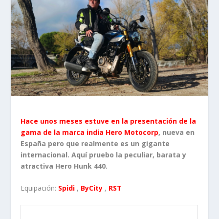
Hace unos meses estuve en la presentación de la
gama de la marca india Hero
Motocorp
, nueva en
España pero que realmente es un gigante
internacional. Aquí pruebo la peculiar, barata y
atractiva Hero Hunk 440.
Equipación:
Spidi
,
ByCity
,
RST