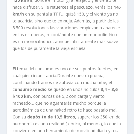
120 km/h
, donde el motor gira relajado y el viento te
hace disfrutar. Si le retuerces el pescuezo, verás los
145
km/h
en su pantalla TFT… quizá 150, y el viento ya no
te acaricia, sino que te empuja. Además, a partir de las
5.500 revoluciones las vibraciones empiezan a aparecer
en las estriberas, recordándote que un monocilíndrico
es un monocilíndrico, aunque infinitamente más suave
que los de puramente la vieja escuela.
El tema del consumo es uno de sus puntos fuertes, en
cualquier circunstancia.Durante nuestra prueba,
combinando tramos de autovía con mucha urbe, el
c
onsumo medio
se quedó en unos ridículos
3,4 – 3,6
l/100 km,
con puntas de 5,2 con carga y viento
racheado… que no aguantarás mucho porque la
aerodinámica de una naked retro te hace pasarlo mal.
Con su
depósito de 13,5 litros
, superar los 350 km de
autonomía es una realidad (teórica, al menos), lo que la
convierte en una herramienta de movilidad diaria y total