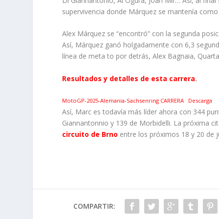
Di Giannantonio, Ai Ogura, Joan Mir… Así, al final
supervivencia donde Márquez se mantenía como 
Alex Márquez se “encontró” con la segunda posic
Así, Márquez ganó holgadamente con 6,3 segundo
línea de meta to por detrás, Alex Bagnaia, Quart
Resultados y detalles de esta carrera
.
MotoGP-2025-Alemania-Sachsenring CARRERA
Descarga
Así, Marc es todavía más líder ahora con 344 pu
Giannantonnio y 139 de Morbidelli. La próxima cit
circuito de Brno
entre los próximos 18 y 20 de ju
COMPARTIR: