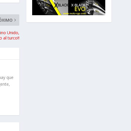
ÓXIMO
ino Unido,
 al turco!!
hay que
gente,