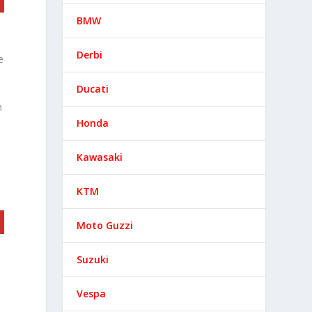
BMW
Derbi
e
Ducati
n
Honda
Kawasaki
KTM
Moto Guzzi
Suzuki
Vespa