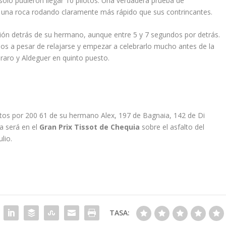
 sólo pudieron llegar 10 pilotos. Una verdadera prueba de
una roca rodando claramente más rápido que sus contrincantes.
ión detrás de su hermano, aunque entre 5 y 7 segundos por detrás.
s a pesar de relajarse y empezar a celebrarlo mucho antes de la
araro y Aldeguer en quinto puesto.
ntos por 200 61 de su hermano Alex, 197 de Bagnaia, 142 de Di
a será en el
Gran Prix Tissot de Chequia
sobre el asfalto del
lio.
TASA: