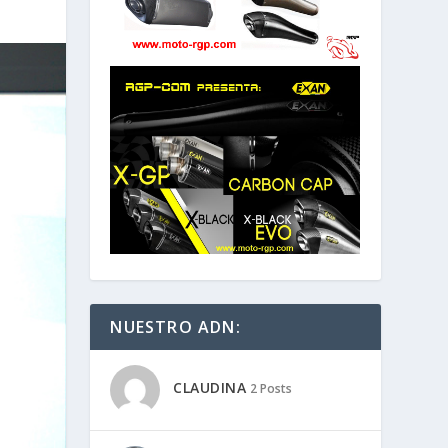
NUESTRO ADN:
CLAUDINA
2 Posts