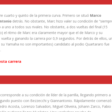
e cuarto y quinto de la primera curva. Primero se situó
Marco
ntonio
detrás. No obstante, Marc hizo valer su condición de “siempr
a uno a todos sus rivales. No obstante, a dos vueltas del final (15
ngo) el ritmo de Marc era claramente mayor que el de Marco y su
a vuelta y ganando la carrera por 0,9 segundos. Por detrás de ellos, u
e su Yamaha no son importantes) candidato al podio Quartararo fue
.
esta carrera
rresponde a su condición de líder de la parrilla, llegando primero a
 segundo puesto con Bezzecchi y Giannantonio. Rápidamente comenzó
edro Acosta, Lorenzo Salvadori, Miguel Oliveira, Johann Zarco, Fabio