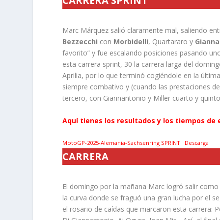
CARRERA SPRINT
Marc Márquez salió claramente mal, saliendo entr
Bezzecchi
con
Morbidelli
, Quartararo y
Gianna
favorito” y fue escalando posiciones pasando uno 
esta carrera sprint, 30 la carrera larga del domi
Aprilia, por lo que terminó cogiéndole en la últim
siempre combativo y (cuando las prestaciones d
tercero, con Giannantonio y Miller cuarto y quinto
Aquí tienes los resultados y los tiempos de 
MotoGP-2025-Alemania-Sachsenring SPRINT
Descarga
CARRERA
El domingo por la mañana Marc logró salir como co
la curva donde se fraguó una gran lucha por el
el rosario de caídas que marcaron esta carrera: P