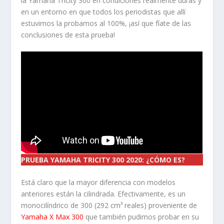
la Yamaha Tricity 300 en condiciones realmente duras y
en un entorno en que todos los periodistas que allí
estuvimos la probamos al 100%, ¡así que fíate de las
conclusiones de esta prueba!
PRUEBA YAMAHA TRICITY 300 2020: ¿CÓMO ES?
Está claro que la mayor diferencia con modelos
anteriores están la cilindrada. Efectivamente, es un
monocilíndrico de 300 (292 cm³ reales) proveniente de
Yamaha X Max 300
que también pudimos probar en su