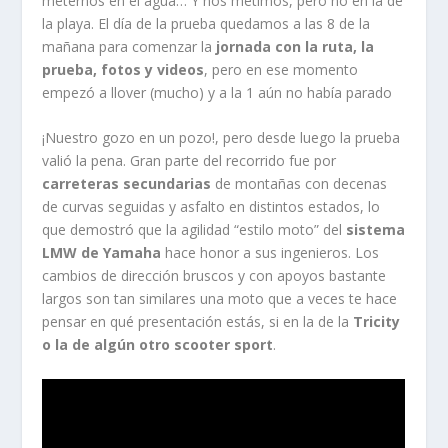
meternos en el agua… Y nos metimos, pero no en la de
la playa. El día de la prueba quedamos a las 8 de la
mañana para comenzar la
jornada con la ruta, la
prueba, fotos y videos
, pero en ese momento
empezó a llover (mucho) y a la 1 aún no había parado
¡Nuestro gozo en un pozo!, pero desde luego la prueba
valió la pena. Gran parte del recorrido fue por
carreteras secundarias
de montañas con decenas
de curvas seguidas y asfalto en distintos estados, lo
que demostró que la agilidad “estilo moto” del
sistema
LMW de Yamaha
hace honor a sus ingenieros. Los
cambios de dirección bruscos y con apoyos bastante
largos son tan similares una moto que a veces te hace
pensar en qué presentación estás, si en la de la
Tricity
o la de algún otro scooter sport
.