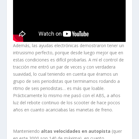
Además, las ayudas electrónicas demostraron tener un
intrusismo perfecto, porque desde luego mejor que en
estas condiciones es difícil probarlas. A mí el control de
tracción me entró un par de veces y con verdadera
suavidad, lo cual teniendo en cuenta que éramos un
grupo de seis periodistas que terminamos rodando a
ritmo de seis periodistas… es más que loable.
Prácticamente lo mismo me pasó con el ABS, a años
luz del rebote continuo de los scooter de hace pocos
años en cuanto acariciabas las manetas de freno.
Manteniendo
altas velocidades en autopista
(quer
en este 3000 son 140 de máxima), en cuanto