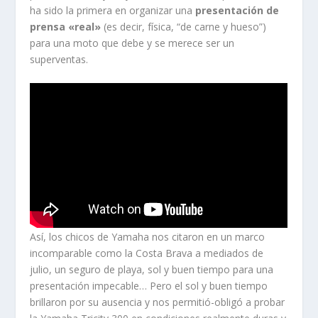
ha sido la primera en organizar una
presentación de
prensa «real»
(es decir, física, “de carne y hueso”)
para una moto que debe y se merece ser un
superventas.
Así, los chicos de Yamaha nos citaron en un marco
incomparable como la Costa Brava a mediados de
julio, un seguro de playa, sol y buen tiempo para una
presentación impecable… Pero el sol y buen tiempo
brillaron por su ausencia y nos permitió-obligó a probar