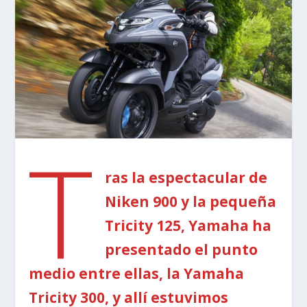
T
ras la espectacular de
Niken 900 y la pequeña
Tricity 125, Yamaha ha
presentado el punto
medio entre ellas, la Yamaha
Tricity 300, y allí estuvimos