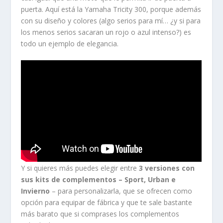
puerta. Aquí está la Yamaha Tricity 300, porque además
con su diseño y colores (algo serios para mí… ¿y si para
los menos serios sacaran un rojo o azul intenso?) es
todo un ejemplo de elegancia.
Y si quieres más puedes elegir entre
3 versiones con
sus kits de complementos – Sport, Urban e
Invierno
– para personalizarla, que se ofrecen como
opción para equipar de fábrica y que te sale bastante
más barato que si comprases los complementos