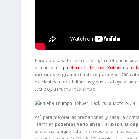
Pero claro, aparte de la estética, la moto tiene que 
de nuevo a la
prueba de la Triumph Bobber estánda
motor es el gran bicilíndrico paralelo 1200 cal
excelentes motos británicas y que sustituye al ante
tecnología mucho más simple.
Así, para mejorar las prestaciones (y pasar la normat
También
podemos verlo en la Thruxton, la dep
diferencia, porque estos motores tienen dos variante
que proporciona 77 CV a 6. 100 revoluciones por su 