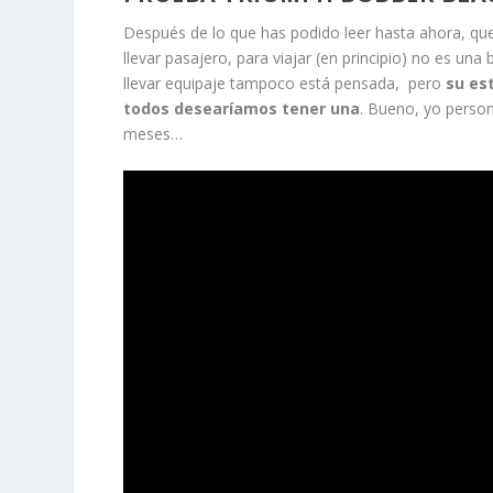
Después de lo que has podido leer hasta ahora, qu
llevar pasajero, para viajar (en principio) no es u
llevar equipaje tampoco está pensada, pero
su es
todos desearíamos tener una
. Bueno, yo perso
meses…