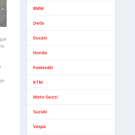
BMW
Derbi
Ducati
rqué
cho
Honda
n
Kawasaki
ajo
KTM
Moto Guzzi
Suzuki
Vespa