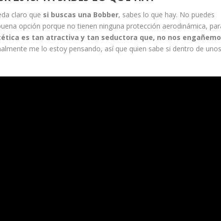
eda claro que
si buscas una Bobber
, sabes lo que hay. No puedes
na buena opción porque no tienen ninguna protección aerodinámica, par
tética es tan atractiva y tan seductora que, no nos engañemo
nalmente me lo estoy pensando, así que quien sabe si dentro de uno