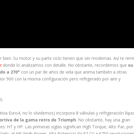
ir bien. Su motor y su parte ciclo tienen que ser modernas. Así te rem
r
donde lo analizamos con detalle. No obstante, recordemos que
su
ado a 270°
con un par de años de vida que anima también a otras
rior 900 con la misma configuración pero refrigerado por aire y
iva Euro4, no lo olvidemos) incorpora 8 válvulas y refrigeración líqui
ortiva de la gama retro de Triumph
. No obstante, hay una gran
s: HT y HP. Las primeras siglas significan High Torque, Alto Par, por
lado, el HP (High Power, Alta Potencia) da 97 CV a 6750 revoluciones