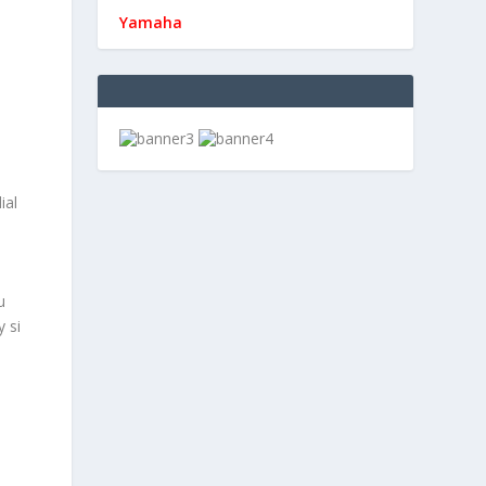
Yamaha
ial
u
 si