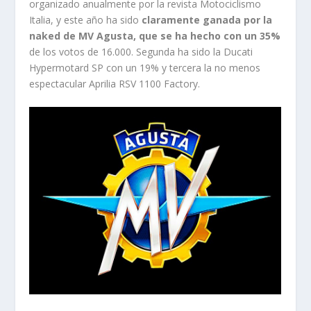
organizado anualmente por la revista Motociclismo
Italia, y este año ha sido
claramente ganada por la
naked de MV Agusta, que se ha hecho con un 35%
de los votos de 16.000. Segunda ha sido la Ducati
Hypermotard SP con un 19% y tercera la no menos
espectacular Aprilia RSV 1100 Factory.