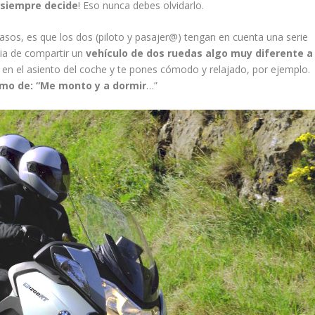
o siempre decide
! Eso nunca debes olvidarlo.
asos, es que los dos (piloto y pasajer@) tengan en cuenta una serie
ia de compartir un
vehículo de dos ruedas algo muy diferente a
en el asiento del coche y te pones cómodo y relajado, por ejemplo.
imo de: “Me monto y a dormir
…”