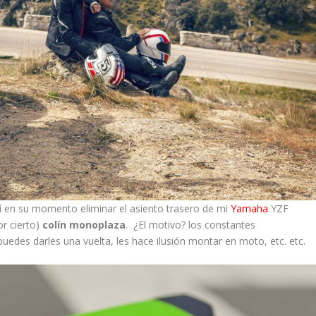
í en su momento eliminar el asiento trasero de mi
Yamaha
YZF
or cierto)
colín monoplaza
. ¿El motivo? los constantes
edes darles una vuelta, les hace ilusión montar en moto, etc. etc.