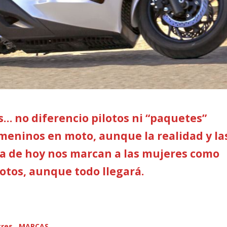
… no diferencio pilotos ni “paquetes”
meninos en moto, aunque la realidad y la
día de hoy nos marcan a las mujeres como
otos, aunque todo llegará.
res , MARCAS