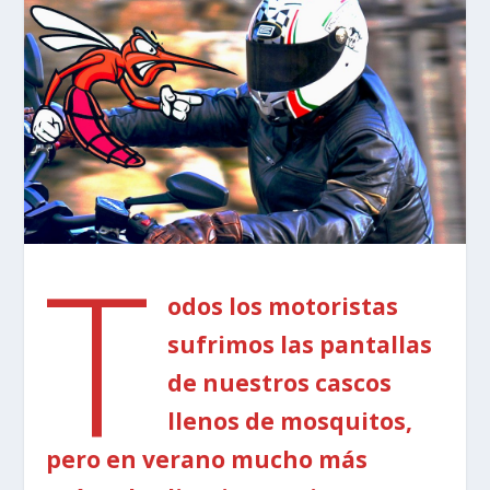
T
odos los motoristas
sufrimos las pantallas
de nuestros cascos
llenos de mosquitos,
pero en verano mucho más