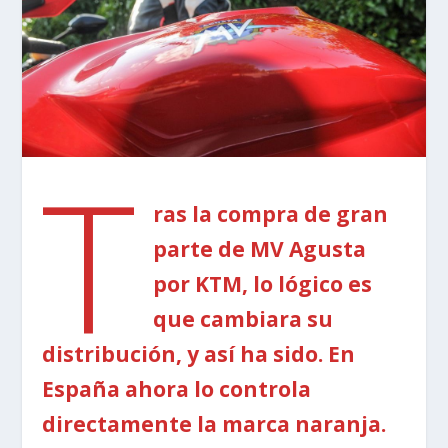
T
ras la compra de gran
parte de MV Agusta
por KTM, lo lógico es
que cambiara su
distribución, y así ha sido. En
España ahora lo controla
directamente la marca naranja.