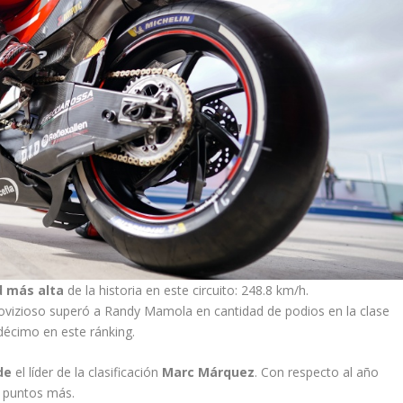
d más alta
de la historia en este circuito: 248.8 km/h.
Dovizioso superó a Randy Mamola en cantidad de podios en la clase
décimo en este ránking.
de
el líder de la clasificación
Marc Márquez
. Con respecto al año
7 puntos más.