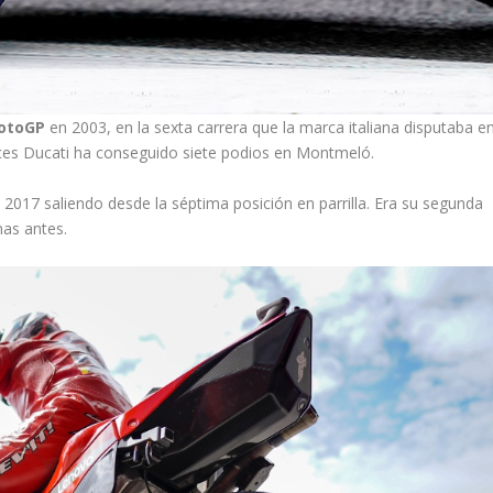
otoGP
en 2003, en la sexta carrera que la marca italiana disputaba e
ces Ducati ha conseguido siete podios en Montmeló.
 2017 saliendo desde la séptima posición en parrilla. Era su segunda
nas antes.