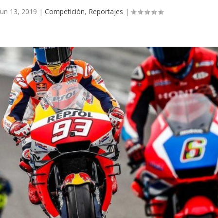
Jun 13, 2019
|
Competición
,
Reportajes
|