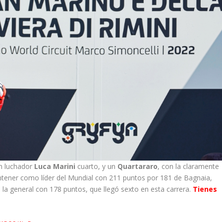
un luchador
Luca Marini
cuarto, y un
Quartararo
, con la claramente
antener como líder del Mundial con 211 puntos por 181 de Bagnaia,
 la general con 178 puntos, que llegó sexto en esta carrera.
Tienes