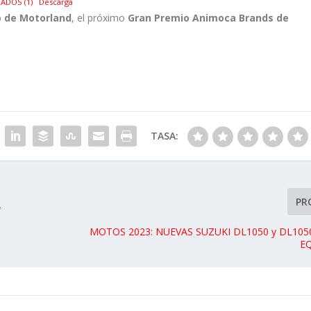
TADOS (1)
Descarga
o de Motorland
, el próximo
Gran Premio Animoca Brands de
TASA:
PR
2
MOTOS 2023: NUEVAS SUZUKI DL1050 y DL105
E