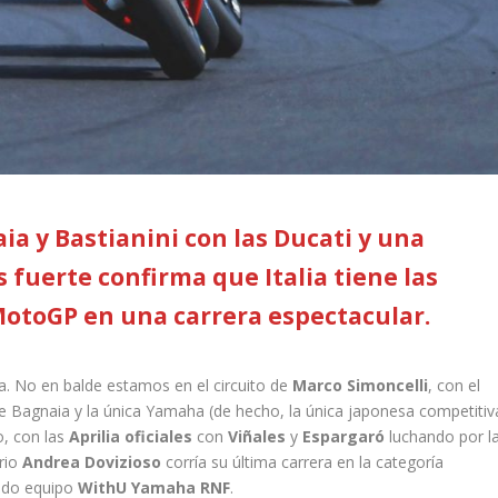
ia y Bastianini con las Ducati y una
s fuerte confirma que Italia tiene las
otoGP en una carrera espectacular.
a. No en balde estamos en el circuito de
Marco Simoncelli
, con el
 Bagnaia y la única Yamaha (de hecho, la única japonesa competitiv
, con las
Aprilia oficiales
con
Viñales
y
Espargaró
luchando por l
ario
Andrea Dovizioso
corría su última carrera en la categoría
tido equipo
WithU Yamaha RNF
.