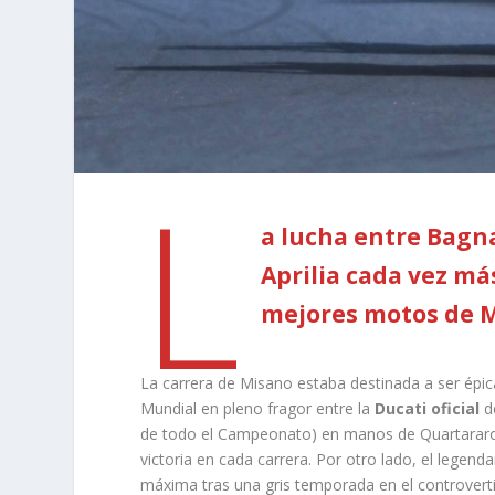
L
a lucha entre Bagna
Aprilia cada vez má
mejores motos de M
La carrera de Misano estaba destinada a ser épic
Mundial en pleno fragor entre la
Ducati oficial
de
de todo el Campeonato) en manos de Quartararo
victoria en cada carrera. Por otro lado, el legend
máxima tras una gris temporada en el controver