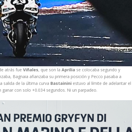
de atrás fue
Viñales
, que son la
Aprilia
se colocaba segundo y
anzaba, Bagnaia afianzaba su primera posición y Pecco pasaba a
la salida de la última curva
Bastainini
estuvo al límite de adelantar el
in ganar con solo +0.034 segundos. Ni un parpadeo.