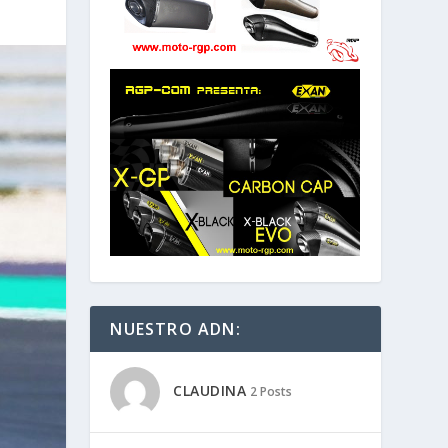
NUESTRO ADN:
CLAUDINA
2 Posts