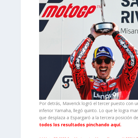
Por detrás, Maverick logró el tercer puesto con 
inferior Yamaha, llegó quinto. Lo que le logra m
que desplaza a Espargaró a la tercera posición de
todos los resultados pinchando aquí.