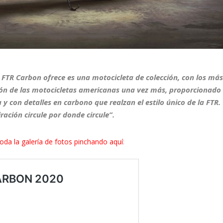
a
FTR Carbon
ofrece es una
motocicleta de colección
, con los má
tón de las
motocicletas americanas
una vez más, proporcionado
y con detalles en carbono que realzan el estilo único de la FTR.
ación circule por donde circule”.
oda la galería de fotos pinchando aquí
: