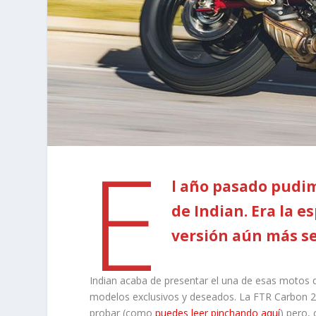
E
l año pasado pudi
de Indian. Era la 
versión aún más se
Indian acaba de presentar el una de esas motos d
modelos exclusivos y deseados. La FTR Carbon 
probar (como
puedes leer pinchando aquí
) pero,