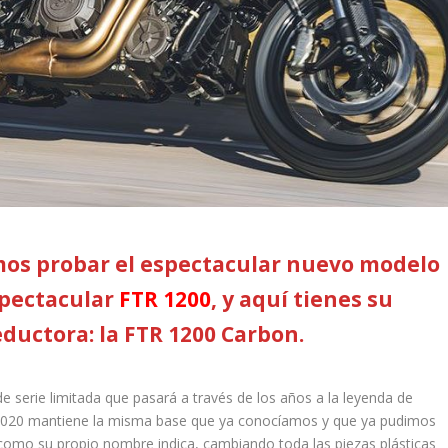
mos probar el espectacular nuevo modelo
espectacular
FTR 1200
, y aquí tienes su
ductora: la FTR 1200 Carbon.
e serie limitada que pasará a través de los años a la leyenda de
2020 mantiene la misma base que ya conocíamos y que ya pudimos
 como su propio nombre indica, cambiando toda las piezas plásticas