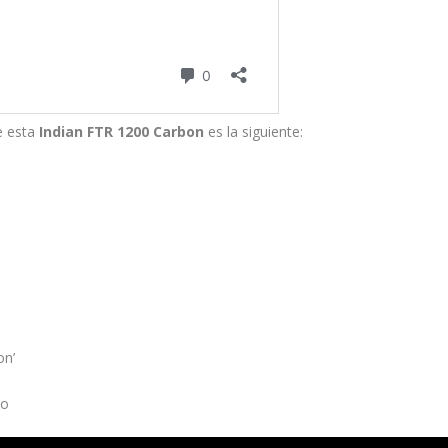
e esta
Indian FTR 1200 Carbon
es la siguiente:
o
on’
ro