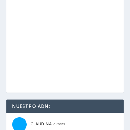
MARCAS:
Aprilia
BMW
Derbi
Ducati
Honda
Kawasaki
KTM
Moto Guzzi
Suzuki