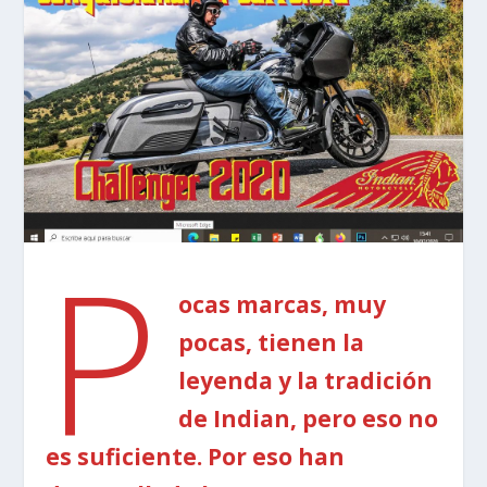
P
ocas marcas, muy
pocas, tienen la
leyenda y la tradición
de Indian, pero eso no
es suficiente. Por eso han