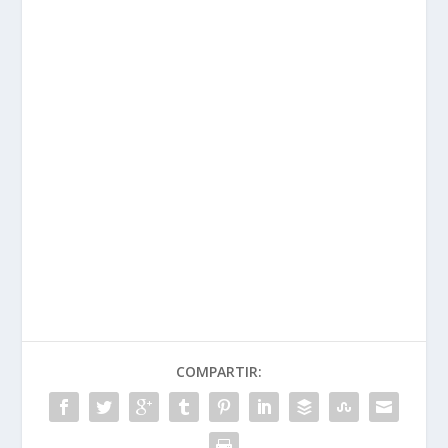
TASA:
PRÓXIMO
#USALAMOTO, ¡LO DICEN
LOS GRANDES!
FICHA TECNICA INDIAN
ANTERIOR
CHALLENGER 2020
SOBRE EL AUTOR
David G. de Navarrete
Probando y escribiendo sobre motos y motor hace
mucho, mucho tiempo. Ahora en MotorADN, hay que