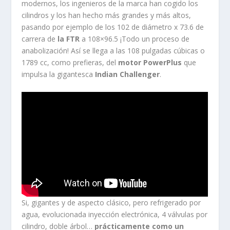
modernos, los ingenieros de la marca han cogido los
cilindros y los han hecho más grandes y más altos,
pasando por ejemplo de los 102 de diámetro x 73.6 de
carrera de
la FTR
a 108×96.5 ¡Todo un proceso de
anabolización! Así se llega a las 108 pulgadas cúbicas o
1789 cc, como prefieras, del
motor PowerPlus
que
impulsa la gigantesca
Indian Challenger
.
Si, gigantes y de aspecto clásico, pero refrigerado por
agua, evolucionada inyección electrónica, 4 válvulas por
cilindro, doble árbol…
prácticamente como un