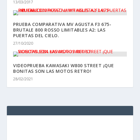
NUESTRO ADN:
CLAUDINA
2 Posts
DAVID G. DE NAVARRETE
1231 Posts
FIL
14 Posts
JAIME LUGO
600 Posts
JAMES ALONSO
491 Posts