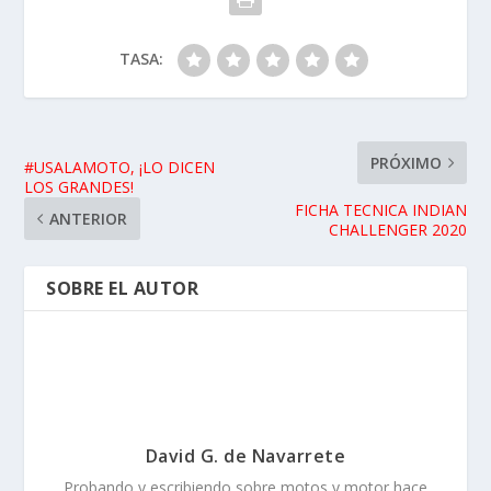
dar un paso adelante para seguir probando lo mejor del
mundo del motor, y hacérselo llegar a la gente, desde
la técnica a las sensaciones de una forma entretenida
¡Ahí es nada!
ARTÍCULOS RELACIONADOS
Prueba Kymco SuperDink 350: La presentación
14/03/2017
Prueba BMW NineT 2017: presentación familia
Heritage
13/03/2017