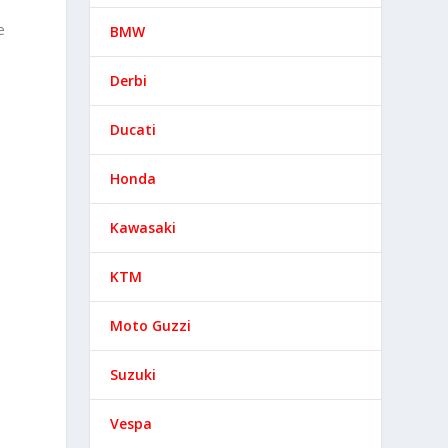
e
BMW
Derbi
Ducati
Honda
Kawasaki
KTM
Moto Guzzi
Suzuki
Vespa