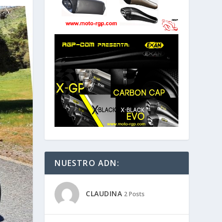
NUESTRO ADN:
CLAUDINA
2 Posts