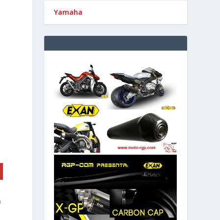
Yamaha
a