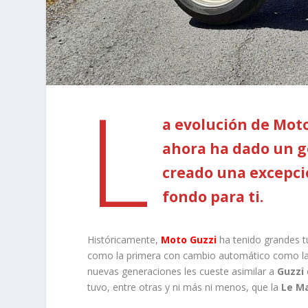
L
a evolución de Moto
ahora ha dado un g
creado una excepci
fondo para ti.
Históricamente,
Moto Guzzi
ha tenido grandes t
como la primera con cambio automático como l
nuevas generaciones les cueste asimilar a
Guzzi
tuvo, entre otras y ni más ni menos, que la
Le M